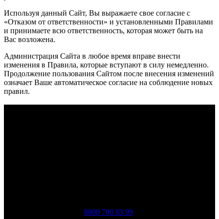
Используя данный Сайт, Вы выражаете свое согласие с
«Отказом от ответственности» и установленными Правилами
и принимаете всю ответственность, которая может быть на
Вас возложена.
Администрация Сайта в любое время вправе внести
изменения в Правила, которые вступают в силу немедленно.
Продолжение пользования Сайтом после внесения изменений
означает Ваше автоматическое согласие на соблюдение новых
правил.
u-stal-group.ru
Лестницы и ограждения, кованые изделия, стеклянные
ограждения, мебель из металла.
Республика Дагестан, г. Махачкала, ул. Гагарина, д. 13, корп.
А
Телефоны:
8800 700 83 99
;