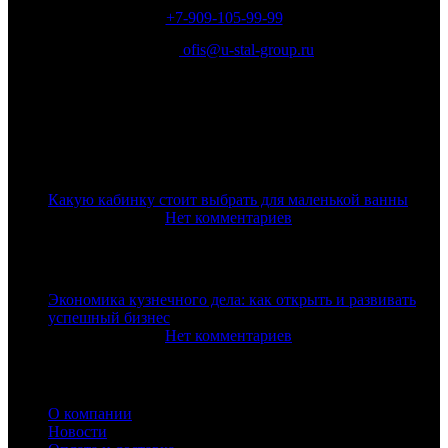
+7-909-105-99-99
Email:
ofis@u-stal-group.ru
Последние новости
Какую кабинку стоит выбрать для маленькой ванны
25 октября, 2024
Нет комментариев
Экономика кузнечного дела: как открыть и развивать
успешный бизнес
23 октября, 2024
Нет комментариев
Информация
О компании
Новости