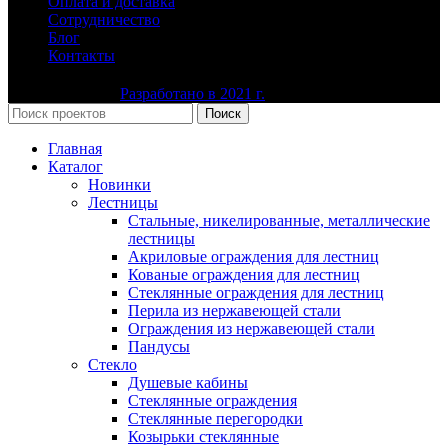
Оплата и доставка
Сотрудничество
Блог
Контакты
Ю-Сталь-Групп
Разработано в 2021 г.
Все права защищены
Поиск
Главная
Каталог
Новинки
Лестницы
Стальные, никелированные, металлические
лестницы
Акриловые ограждения для лестниц
Кованые ограждения для лестниц
Стеклянные ограждения для лестниц
Перила из нержавеющей стали
Ограждения из нержавеющей стали
Пандусы
Стекло
Душевые кабины
Стеклянные ограждения
Стеклянные перегородки
Козырьки стеклянные