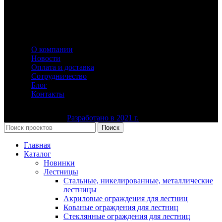
Информация
О компании
Новости
Оплата и доставка
Сотрудничество
Блог
Контакты
Ю-Сталь-Групп
Разработано в 2021 г.
Все права защищены
Поиск
Главная
Каталог
Новинки
Лестницы
Стальные, никелированные, металлические
лестницы
Акриловые ограждения для лестниц
Кованые ограждения для лестниц
Стеклянные ограждения для лестниц