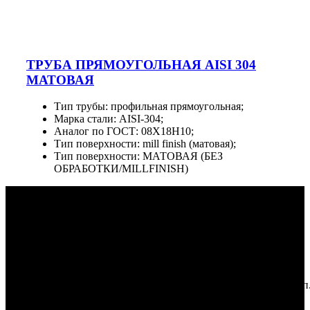
ТРУБА ПРЯМОУГОЛЬНАЯ AISI 304
МАТОВАЯ
Тип трубы: профильная прямоугольная;
Марка стали: AISI-304;
Аналог по ГОСТ: 08Х18Н10;
Тип поверхности: mill finish (матовая);
Тип поверхности: МАТОВАЯ (БЕЗ
ОБРАБОТКИ/MILLFINISH)
u-stal-group.ru
Лестницы и ограждения, кованые изделия, стеклянные
ограждения, мебель из металла.
Республика Дагестан, г. Махачкала, ул. Гагарина, д. 13, корп
А