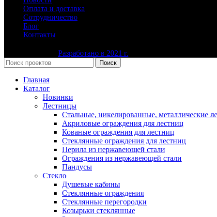
Оплата и доставка
Сотрудничество
Блог
Контакты
Ю-Сталь-Групп
Разработано в 2021 г.
Все права защищены
Поиск
Главная
Каталог
Новинки
Лестницы
Стальные, никелированные, металлические л
Акриловые ограждения для лестниц
Кованые ограждения для лестниц
Стеклянные ограждения для лестниц
Перила из нержавеющей стали
Ограждения из нержавеющей стали
Пандусы
Стекло
Душевые кабины
Стеклянные ограждения
Стеклянные перегородки
Козырьки стеклянные