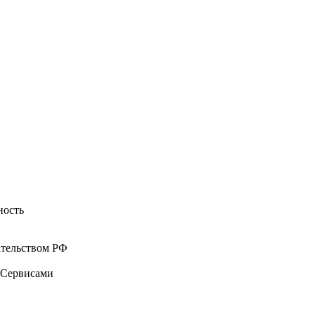
ность
ательством РФ
о Сервисами