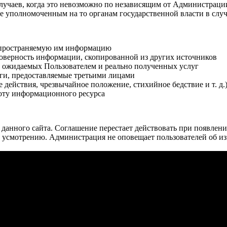
случаев, когда это невозможно по независящим от Администраци
 уполномоченным на то органам государственной власти в случ
аспространяемую им информацию
товерность информации, скопированной из других источников
е ожидаемых Пользователем и реально полученных услуг
уги, предоставляемые третьими лицами
 действия, чрезвычайное положение, стихийное бедствие и т. д
оту информационного ресурса
анного сайта. Соглашение перестает действовать при появлении
у усмотрению. Администрация не оповещает пользователей об и
u-stal-group.ru
 ограждения, кованые изделия, стеклянные ограждения, мебель 
Республика Дагестан, г. Махачкала, ул. Гагарина, д. 13, корп. А
Телефоны: