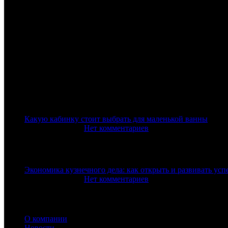
Последние новости
Какую кабинку стоит выбрать для маленькой ванны
25 октября, 2024
Нет комментариев
Экономика кузнечного дела: как открыть и развивать ус
23 октября, 2024
Нет комментариев
Информация
О компании
Новости